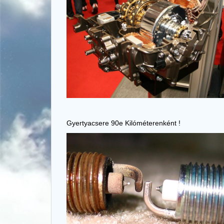
Gyertyacsere 90e Kilóméterenként !