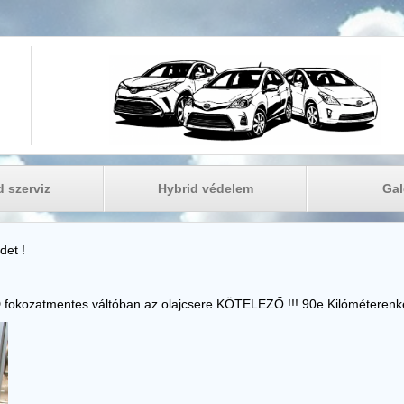
d szerviz
Hybrid védelem
Gal
det !
 fokozatmentes váltóban az olajcsere
KÖTELEZŐ !!! 90e Kilóméterenk